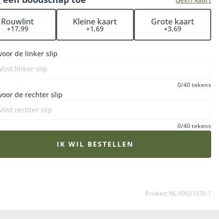
et rouwboeket op het juiste moment wordt bezorgd en
e bloemen op hun mooist zijn. Een extra fijne gedachte in
Rouwlint
Kleine kaart
Grote kaart
+17,99
+1,69
+3,69
erdrietige periode.
voor de linker slip
0/40 tekens
voor de rechter slip
0/40 tekens
IK WIL BESTELLEN
Product: NL-50021035-1