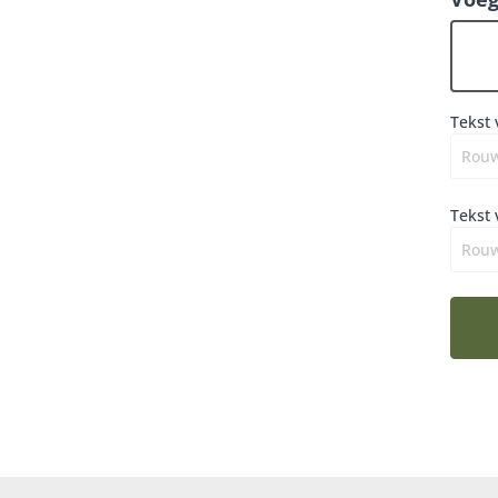
dat h
dat d
een v
Tekst 
Tekst 