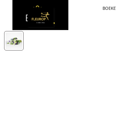
BOEKE
BE
BET
VER
SE
PLU
LU
RO
RO
POP